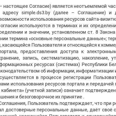
– настоящее Согласие) является неотъемлемой час
о адресу simple.ds3.by (далее – Соглашение) и
озможности использования ресурсов сайта-визитк
гласии используются в терминах и их определени
еделении и значении, установленном ст. 8 Закона 
ении термина «основные персональные данные»; тер
, касающейся Пользователя и относящейся к коммер
портала, предоставления доступа к электронны
хранение, запись, систематизацию, накопление, ут
формационных ресурсах (системах) Республики Бел
конодательством об информации, информатизации 
существляется в процессе регистрации Пользова
илами использования ресурсов портала и передачей
 кабинета» (учетной записи) означает подтвержден
шения и безоговорочное их принятие .
оглашения, Пользователь подтверждает, что при ре
азал достоверные персональные данные, даёт своё 