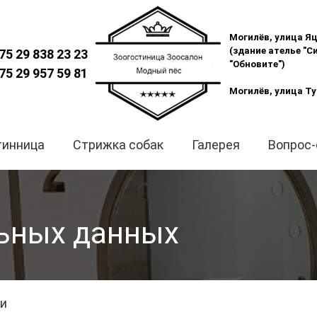
Могилёв, улица Яц
(здание ателье "С
75 29 838 23 23
"Обновите")
75 29 957 59 81
Могилёв, улица Ту
тинница
Стрижка собак
Галерея
Вопрос-
ьных данных
ми